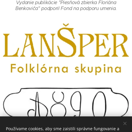
Vydanie publikácie "Piesňová zbierka Floriána
Benkoviča" podporil Fond na podporu umenia.
Používame cookies, aby sme zaistili správne fungovanie a