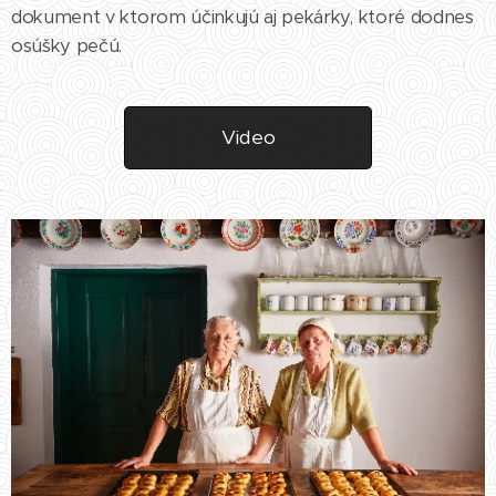
dokument v ktorom účinkujú aj pekárky, ktoré dodnes
mu zrejme
bolo
osúšky pečú.
stretnutie s
profesorom
Karolom
Video
Plickom, ktorý
na prelome
rokov
1924/1925
zapisoval...