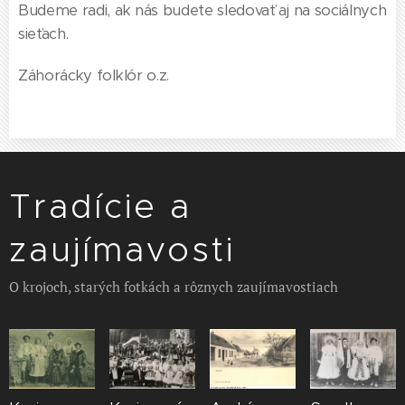
Budeme radi, ak nás budete sledovať aj na sociálnych
sieťach.
Záhorácky folklór o.z.
Tradície a
zaujímavosti
O krojoch, starých fotkách a rôznych zaujímavostiach