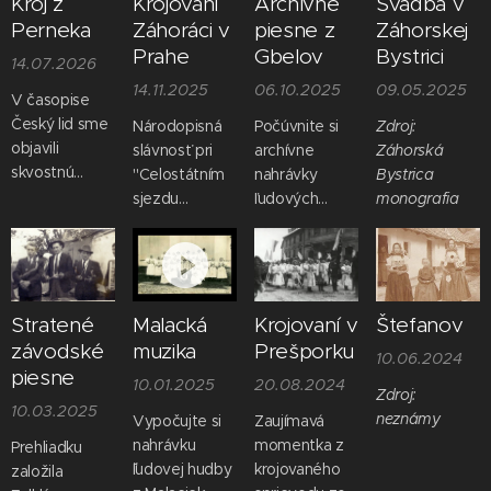
Kroj z
Krojovaní
Archívne
Svadba v
Perneka
Záhoráci v
piesne z
Záhorskej
Prahe
Gbelov
Bystrici
14.07.2026
14.11.2025
06.10.2025
09.05.2025
V časopise
Český lid sme
Národopisná
Počúvnite si
Zdroj:
objavili
slávnosť pri
archívne
Záhorská
skvostnú
"Celostátním
nahrávky
Bystrica
fotografiu
sjezdu
ľudových
monografia
kroja z
republikánského
piesní z
Perneka aj s
dorostu".
mestečka
popisom.
Praha,
Gbely. Kliknite
23.5.1937.
na obrázok.
Svätojánsky
Stratené
Malacká
Krojovaní v
Štefanov
kroj vidíme od
závodské
muzika
Prešporku
10.06.2024
stredu
piesne
10.01.2025
20.08.2024
napravo.
Zdroj:
10.03.2025
neznámy
Vypočujte si
Zaujímavá
nahrávku
momentka z
Prehliadku
ˇľudovej hudby
krojovaného
založila