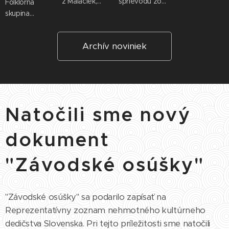
z Malaciek,
sprievodu zo
Folklórna
ktorej
slávností v
skupina
vedúcim je
Bratislave v
Lanšper a
Stanislav
roku 1919.
jednou z
Archív noviniek
Strážnický z
hlavných
Moravského
motivácií k jej
sv. Jána.
založeniu
bolo, okrem
zviditeľňovania
zaujímavej
Natočili sme nový
persóny
Benkoviča, aj
dokument
vypátranie
piesní, ktoré
"Závodské osúšky"
za svojho
života
zozbieral v
Závode a
"Závodské osúšky" sa podarilo zapísať na
okolí.
Reprezentatívny zoznam nehmotného kultúrneho
Podnetom k
dedičstva Slovenska. Pri tejto príležitosti sme natočili
tejto činnosti