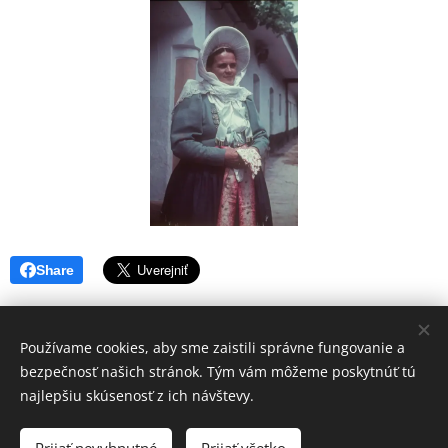
Share
Používame cookies, aby sme zaistili správne fungovanie a
bezpečnosť našich stránok. Tým vám môžeme poskytnúť tú
Záhorácky folklór o.z.
najlepšiu skúsenosť z ich návštevy.
Všetky práva vyhradené
© 2025