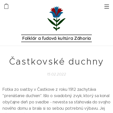
Folklór a ľudová kultúra Záhoria
Častkovské duchny
15.02.2022
Fotka zo svatby v Častkove z roku 1912 zachytáva
"prenášanie duchien". Išlo o svadobný zvyk, ktorý sa konal
obyčajne deň po svadbe - nevesta sa sťahovala do svojho
nového domu a brala si so sebou potrebnú výbavu. Jej