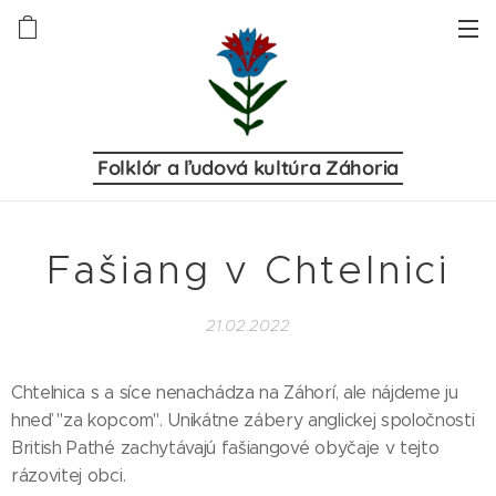
Folklór a ľudová kultúra Záhoria
Fašiang v Chtelnici
21.02.2022
Chtelnica s a síce nenachádza na Záhorí, ale nájdeme ju
hneď "za kopcom". Unikátne zábery anglickej spoločnosti
British Pathé zachytávajú fašiangové obyčaje v tejto
rázovitej obci.