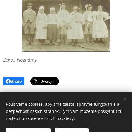
Zdroj: Neznámy
Share
Používame cookies, aby sme zaistili správne fungovanie a
bezpečnosť našich stránok. Tým vám môžeme poskytnúť tú
Záhorácky folklór o.z.
najlepšiu skúsenosť z ich návštevy.
Všetky práva vyhradené
© 2025